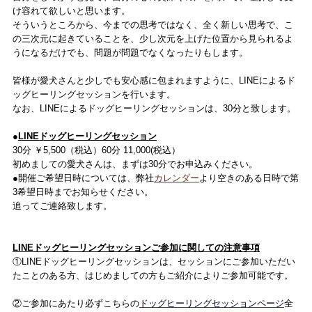
け容れて欲しいと思います。
そういうところから、今までの思考ではなく、全く新しい思考で、こ
の三次元に起きていることを、少し次元を上げた位置から見られるよ
うになるだけでも、問題が問題でなくなったりもします。
皆様が愛犬さんと少しでも安心感に包まれますように、LINEによるド
ッグヒーリングセッションを行います。
なお、LINEによるドッグヒーリングセッションは、30分と致します。
●
LINEドッグヒーリングセッション
30分 ￥5,500（税込）60分 11,000(税込）
初めましての愛犬さんは、まずは30分でお申込みください。
●開催ご希望日時については、弊社
カレンダー
より空きのある日時で第
3希望日時までお知らせください。
追ってご連絡致します。
LINEドッグヒーリングセッションご参加に関しての注意事項
①LINEドッグヒーリングセッションは、セッションにご参加いただい
たことのある方、はじめましての方もご紹介によりご参加可能です。
②ご参加にあたり必ずこちらの
ドッグヒーリングセッションページ
全