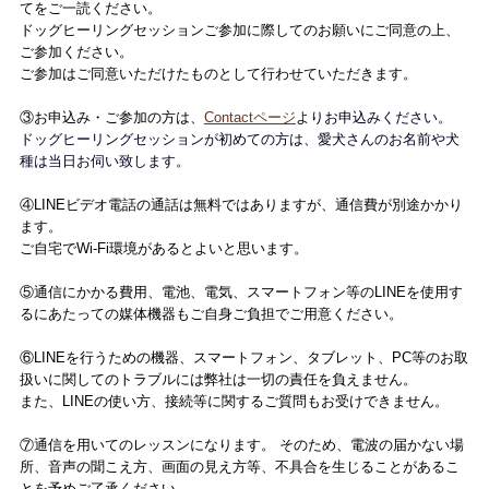
てをご一読ください。
ドッグヒーリングセッションご参加に際してのお願いにご同意の上、
ご参加ください。
ご参加はご同意いただけたものとして行わせていただきます。
③お申込み・ご参加の方は、
Contactページ
よりお申込みください。
ドッグヒーリングセッションが初めての方は、愛犬さんのお名前や犬
種は当日お伺い致します。
④LINEビデオ電話の通話は無料ではありますが、通信費が別途かかり
ます。
ご自宅でWi-Fi環境があるとよいと思います。
⑤通信にかかる費用、電池、電気、スマートフォン等のLINEを使用す
るにあたっての媒体機器もご自身ご負担でご用意ください。
⑥LINEを行うための機器、スマートフォン、タブレット、PC等のお取
扱いに関してのトラブルには弊社は一切の責任を負えません。
また、LINEの使い方、接続等に関するご質問もお受けできません。
⑦通信を用いてのレッスンになります。 そのため、電波の届かない場
所、音声の聞こえ方、画面の見え方等、不具合を生じることがあるこ
とを予めご了承ください。