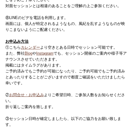
対面セッションとは相違のあることをご理解の上ご参加ください。
⑧LINEのビデを電話を利用します。
画面には、個人が特定されるようなもの、風紀を乱すようなものが映
りこまないようにご配慮ください。
お申込み方法
①こちら
カレンダー
より空きとある日時でセッション可能です。
また、弊社
Blog
や
Instagram
でも、セッション開催のご案内や様子等ア
ナウンスさせていただきます。
掲載にはタイムラグがあります。
ご予約済みでもご予約が可能になったり、ご予約可能でもご予約済み
とあったりすることがございますので都度ご確認をいただけましたら
幸いです。
②
お問合せ・お申込み
よりご希望日時、ご参加人数をお知らせくださ
い。
折り返しご案内を致します。
③セッション日時が確定しましたら、以下のご協力をお願い致しま
す。