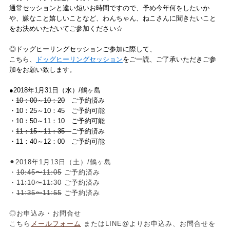
通常セッションと違い短いお時間ですので、予め今年何をしたいか
や、嫌なこと嬉しいことなど、わんちゃん、ねこさんに聞きたいこと
をお決めいただいてご参加ください☆
◎ドッグヒーリングセッションご参加に際して、
こちら、
ドッグヒーリングセッション
をご一読、ご了承いただきご参
加をお願い致します。
●2018年1月31日（水）/鶴ヶ島
・
10：00～10：20
ご予約済み
・10：25～10：45 ご予約可能
・10：50～11：10 ご予約可能
・
11：15～11：35
ご予約済み
・11：40～12：00 ご予約可能
⚫︎2018年1月13日（土）/鶴ヶ島
・
10:45〜11:05
ご予約済み
・
11:10〜11:30
ご予約済み
・
11:35〜11:55
ご予約済み
◎お申込み・お問合せ
こちら
メールフォーム
またはLINE@よりお申込み、お問合せを