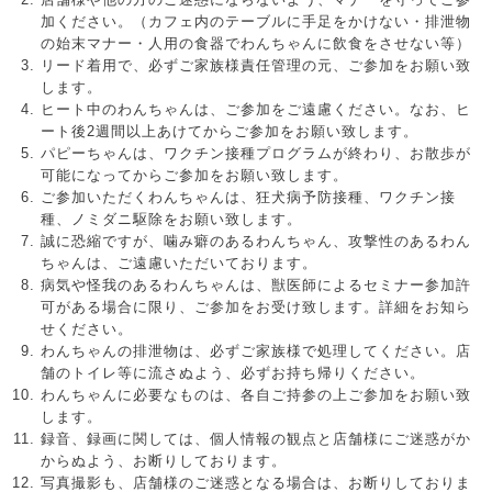
加ください。（カフェ内のテーブルに手足をかけない・排泄物
の始末マナー・人用の食器でわんちゃんに飲食をさせない等）
リード着用で、必ずご家族様責任管理の元、ご参加をお願い致
します。
ヒート中のわんちゃんは、ご参加をご遠慮ください。なお、ヒ
ート後2週間以上あけてからご参加をお願い致します。
パピーちゃんは、ワクチン接種プログラムが終わり、お散歩が
可能になってからご参加をお願い致します。
ご参加いただくわんちゃんは、狂犬病予防接種、ワクチン接
種、ノミダニ駆除をお願い致します。
誠に恐縮ですが、噛み癖のあるわんちゃん、攻撃性のあるわん
ちゃんは、ご遠慮いただいております。
病気や怪我のあるわんちゃんは、獣医師によるセミナー参加許
可がある場合に限り、ご参加をお受け致します。詳細をお知ら
せください。
わんちゃんの排泄物は、必ずご家族様で処理してください。店
舗のトイレ等に流さぬよう、必ずお持ち帰りください。
わんちゃんに必要なものは、各自ご持参の上ご参加をお願い致
します。
録音、録画に関しては、個人情報の観点と店舗様にご迷惑がか
からぬよう、お断りしております。
写真撮影も、店舗様のご迷惑となる場合は、お断りしておりま