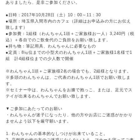
ありましたら、是非ご参加ください。
●日時：2017年10月28日（土）10：00～11：30
●場所：埼玉県入間市内のカフェ（詳細はお申込みの方にお伝え
致します）
●参加費：1組様（わんちゃん1頭＋ご家族様お一人）3,240円（税
込）＋各自でのご飲食代のご負担をお願い致します。
●持ち物：筆記用具、わんちゃんに必要なもの
●定員：8㎏位までの小型犬のわんちゃん1頭＋ご家族様1名様で1
組 計4組様位までの少人数で開催
※わんちゃん1頭＋ご家族様2名の場合でも、2組様となります。
※多頭のわんちゃんは、ご代表のわんちゃん1頭でお願い致しま
す。
※セミナー中は、わんちゃんをお膝で抱っこ、または、足元でス
テイが出来るわんちゃんでお願い致します。
▼ご参加にあたってのお願い
・わんちゃんが迷子になったり、他の方やお店にご迷惑がかかり
ませんよう以下を厳守願います。
わんちゃんの基本的なしつけが出来ていること。
店舗様や他の方のご迷惑にならないよう、マナーを守ってご参