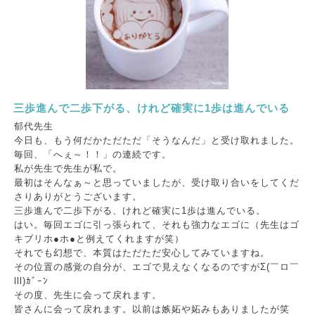
三歩進んで二歩下がる、けれど確実に1歩は進んでいる
郁代先生
今日も、もう何だかただただ「そうなんだ」と受け取れました。
毎回、「へぇ～！！」の連続です。
私が先生で先生が私で。
最初はそんなぁ～と思っていましたが、受け取り合いをしてくだ
さりありがとうございます。
三歩進んで二歩下がる、けれど確実に1歩は進んでいる。
はい。毎回エゴに引っ張られて、それも強力なエゴに（先生はゴ
キブリホ●ホ●と例えてくれますが笑）
それでも幻想で、本質はただただ安心してみていますね。
その位置の感覚の自分が、エゴで見えなくなるのですがΣ(￣ロ￣
lll)ｶﾞｰﾝ
その度、先生に会って戻れます。
皆さんに会って戻れます。以前は嫉妬や妬みもありましたが笑