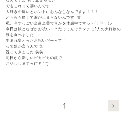
るんですよ もう止まらない
でもこれって凄いんです！
大好きの痛いとホントにおんなじなんですよ！！！
どちらも痛くて涙が止まらないんです 笑
私、今すっごい全身全霊で何かを体感中ですっヽ(；▽；)ノ
今日は娘となぜかお祝い！？だってんでランチに2人の大好物の
鰻を食べました
生まれ変わったお祝いだーって！
って娘が言うんで 笑
祝ってきました 笑笑
明日から新しいピカピカの鏡で
お話ししますっ(*´∇｀*)
1